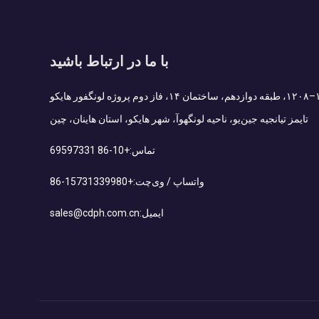
با ما در ارتباط باشید
Add : اتاق ۱۲۰۷–۱۲۰۸، طبقه دوازدهم، ساختمان ۱۴، فاز دوم پروژه لونگفور هایکو
تایمز تیانجیه جین‌یو، ناحیه لونگهوآ، شهر هایکو، استان هاینان، چین
تماس:
+86-10 69597331
واتساپ / وی‌چت:
+86-15731339980
ایمیل:
sales@cdph.com.cn