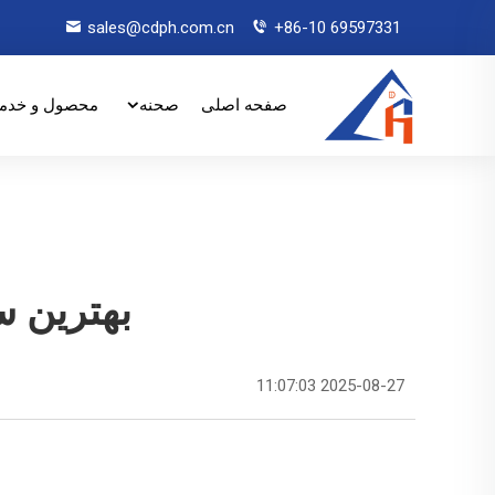
sales@cdph.com.cn
+86-10 69597331
صفحه اصلی
صحنه
محصول و خدم
بهترین س
2025-08-27 11:07:03