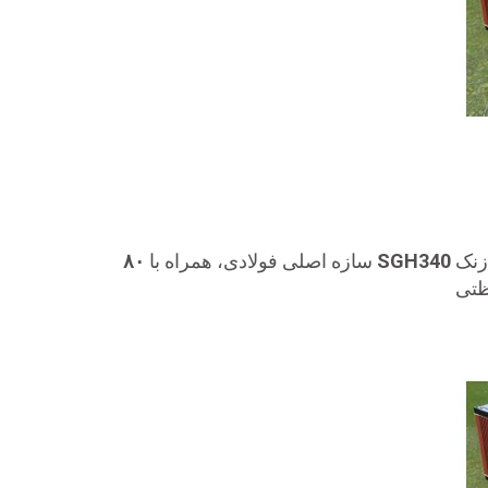
زنک
SGH340
سازه اصلی فولادی، همراه با
۸۰
تی