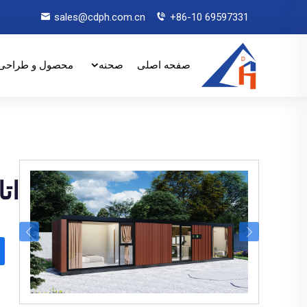
sales@cdph.com.cn
+86-10 69597331
صفحه اصلی
صحنه
محصول و طراحی
ات