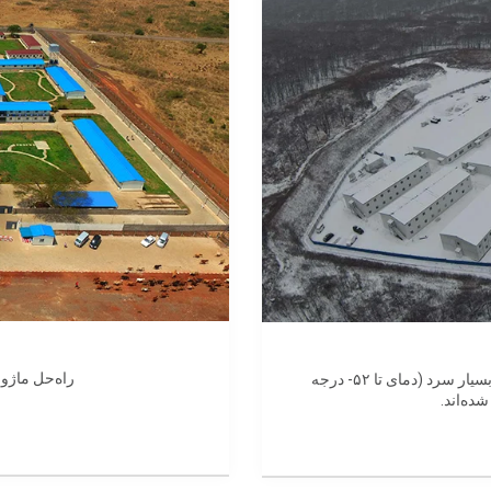
راه‌حل ماژولار CDPH (هاینان) برای محیط‌ه
راه‌حل‌های ساختمانی ماژولار CDPH (هاینان) برای محیط‌های بسیار سرد (دمای تا ۵۲- درجه
ده‌اند.