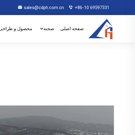
sales@cdph.com.cn
+86-10 69597331
صفحه اصلی
صحنه
محصول و طراحی