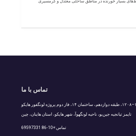
یط‌های بسیار خورنده در مناطق ساحلی معتدل و گرمسیری
تماس با ما
Add : اتاق ۱۲۰۷–۱۲۰۸، طبقه دوازدهم، ساختمان ۱۴، فاز دوم پروژه لونگفور هایکو
تایمز تیانجیه جین‌یو، ناحیه لونگهوآ، شهر هایکو، استان هاینان، چین
تماس:
+86-10 69597331