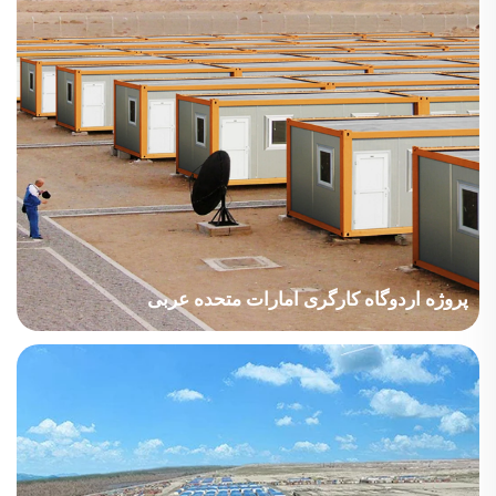
پروژه اردوگاه کارگری امارات متحده عربی
کشور: امارات متحده عربی صنعت پروژه: انرژی مساحت ساختمان:
56223 متر مربع دوره ساخت: 2022 نکات اصلی در نظر گرفته شده:
انواع محصولات خانگی از جمله خانه های کانتینری قابل جداسازی، فولاد
H، ساختمان ZM و مدل ZA وجود دارد. پیاده‌سازی...