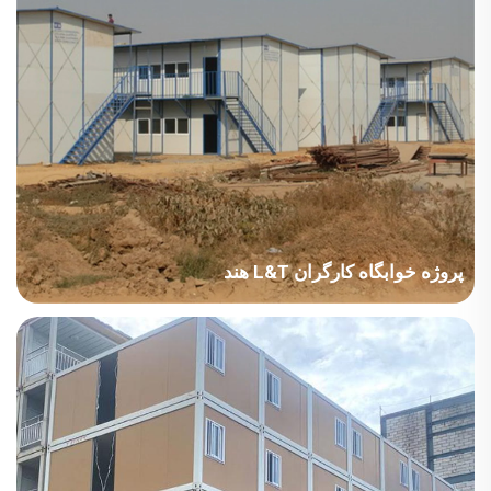
پروژه خوابگاه کارگران L&T هند
کشور: هند صنعت پروژه: ساخت و ساز مساحت ساختمان: 50000 متر
مربع دوره ساخت: 2011 تا 2014 نکات اصلی در نظر گرفته شده: پروژه
هند با دمای بالا و هوا بسیار مرطوب در طول سال. خانه‌ها نیازمند نصب
سریع و...