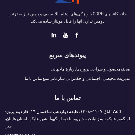
خانه کانتینری CDPH با ویژگی‌های ادغام بالا: سقف و زمین نیاز به تزئین
دومین ندارد؛ آنها را قابل مونتاژ ساده می‌کند
پیوندهای سریع
صحنه
محصول و طراحی
پروژه‌ها
دربارهٔ ما
جهانی
مدیریت محیطی، اجتماعی و حکمرانی سازمانی
منبع
تماس با ما
تماس با ما
Add : اتاق ۱۲۰۷–۱۲۰۸، طبقه دوازدهم، ساختمان ۱۴، فاز دوم پروژه
لونگفور هایکو تایمز تیانجیه جین‌یو، ناحیه لونگهوآ، شهر هایکو، استان هاینان،
چین