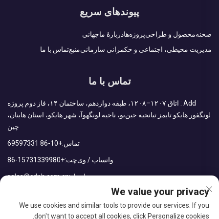
پیوندهای سریع
صحنه
محصول و طراحی
پروژه‌ها
دربارهٔ ما
جهانی
مدیریت محیطی، اجتماعی و حکمرانی سازمانی
منبع
تماس با ما
تماس با ما
Add : اتاق ۱۲۰۷–۱۲۰۸، طبقه دوازدهم، ساختمان ۱۴، فاز دوم پروژه
لونگفور هایکو تایمز تیانجیه جین‌یو، ناحیه لونگهوآ، شهر هایکو، استان هاینان،
چین
تماس:
+86-10 69597331
واتساپ / وی‌چت:
+86-15731339980
ایمیل:
sales@cdph.com.cn
We value your privacy
We use cookies and similar tools to provide our services. If you
don't want to accept all cookies, click Personalize cookies.