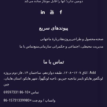
دومین ندارد؛ آنها را قابل مونتاژ ساده می‌کند
پیوندهای سریع
صحنه
محصول و طراحی
پروژه‌ها
دربارهٔ ما
جهانی
مدیریت محیطی، اجتماعی و حکمرانی سازمانی
منبع
تماس با ما
تماس با ما
Add : اتاق ۱۲۰۷–۱۲۰۸، طبقه دوازدهم، ساختمان ۱۴، فاز دوم پروژه
لونگفور هایکو تایمز تیانجیه جین‌یو، ناحیه لونگهوآ، شهر هایکو، استان هاینان،
چین
تماس:
+86-10 69597331
واتساپ / وی‌چت:
+86-15731339980