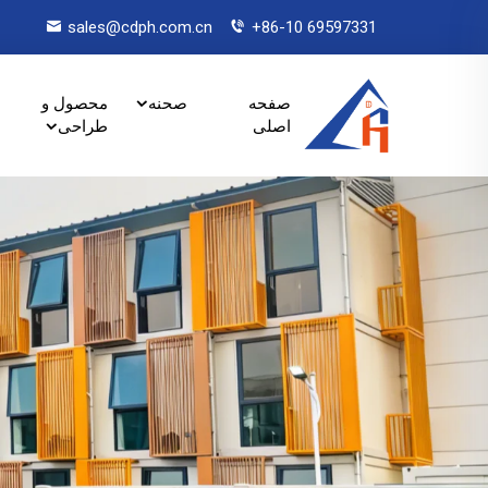
sales@cdph.com.cn
+86-10 69597331
صفحه
صحنه
محصول و
اصلی
طراحی