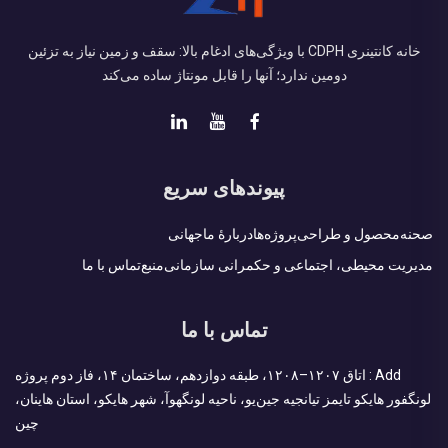
خانه کانتینری CDPH با ویژگی‌های ادغام بالا: سقف و زمین نیاز به تزئین
دومین ندارد؛ آنها را قابل مونتاژ ساده می‌کند
پیوندهای سریع
صحنه
محصول و طراحی
پروژه‌ها
دربارهٔ ما
جهانی
مدیریت محیطی، اجتماعی و حکمرانی سازمانی
منبع
تماس با ما
تماس با ما
Add : اتاق ۱۲۰۷–۱۲۰۸، طبقه دوازدهم، ساختمان ۱۴، فاز دوم پروژه
لونگفور هایکو تایمز تیانجیه جین‌یو، ناحیه لونگهوآ، شهر هایکو، استان هاینان،
چین