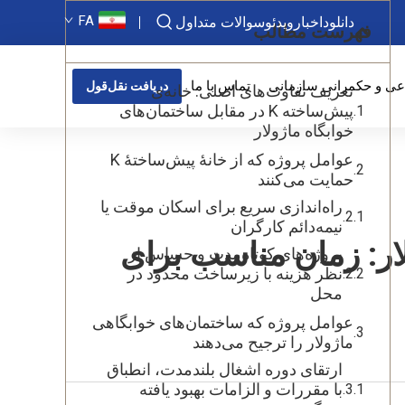
FA
دانلود
اخبار
ویدئو
سوالات متداول
فهرست مطالب
عی و حکمرانی سازمانی
تماس با ما
دریافت نقل‌قول
تعریف تفاوت‌های اصلی: خانه‌ی
پیش‌ساخته K در مقابل ساختمان‌های
خوابگاه ماژولار
عوامل پروژه که از خانهٔ پیش‌ساختهٔ K
حمایت می‌کنند
راه‌اندازی سریع برای اسکان موقت یا
نیمه‌دائم کارگران
اهی مدولار: زمان مناسب برای
پروژه‌های کوتاه‌مدت و حساس از
نظر هزینه با زیرساخت محدود در
محل
عوامل پروژه که ساختمان‌های خوابگاهی
ماژولار را ترجیح می‌دهند
ارتقای دوره اشغال بلندمدت، انطباق
با مقررات و الزامات بهبود یافته