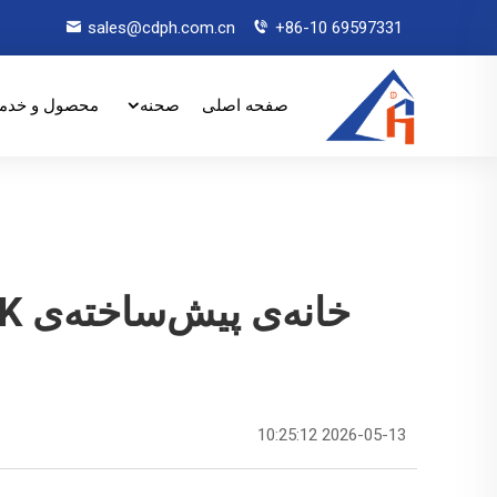
sales@cdph.com.cn
+86-10 69597331
صفحه اصلی
صحنه
محصول و خدم
2026-05-13 10:25:12