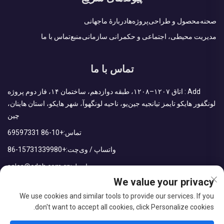
صحنه
محصول و طراحی
پروژه‌ها
دربارهٔ ما
جهانی
مدیریت محیطی، اجتماعی و حکمرانی سازمانی
منبع
تماس با ما
تماس با ما
Add : اتاق ۱۲۰۷–۱۲۰۸، طبقه دوازدهم، ساختمان ۱۴، فاز دوم پروژه
لونگفور هایکو تایمز تیانجیه جین‌یو، ناحیه لونگهوآ، شهر هایکو، استان هاینان،
چین
تماس:
+86-10 69597331
واتساپ / وی‌چت:
+86-15731339980
ایمیل:
sales@cdph.com.cn
We value your privacy
We use cookies and similar tools to provide our services. If you
don't want to accept all cookies, click Personalize cookies.
کلیه حقوق این محتوا متعلق به شرکت CDPH (هاینان) با مسئولیت محدود