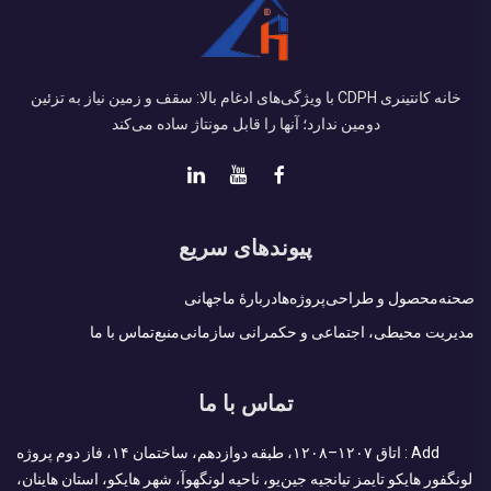
خانه کانتینری CDPH با ویژگی‌های ادغام بالا: سقف و زمین نیاز به تزئین
دومین ندارد؛ آنها را قابل مونتاژ ساده می‌کند
پیوندهای سریع
صحنه
محصول و طراحی
پروژه‌ها
دربارهٔ ما
جهانی
مدیریت محیطی، اجتماعی و حکمرانی سازمانی
منبع
تماس با ما
تماس با ما
Add : اتاق ۱۲۰۷–۱۲۰۸، طبقه دوازدهم، ساختمان ۱۴، فاز دوم پروژه
لونگفور هایکو تایمز تیانجیه جین‌یو، ناحیه لونگهوآ، شهر هایکو، استان هاینان،