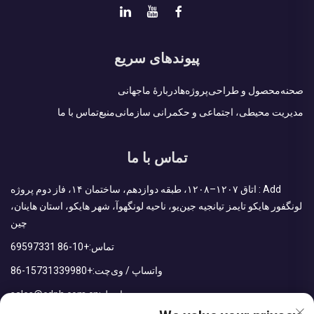
پیوندهای سریع
صحنه
محصول و طراحی
پروژه‌ها
دربارهٔ ما
جهانی
مدیریت محیطی، اجتماعی و حکمرانی سازمانی
منبع
تماس با ما
تماس با ما
Add : اتاق ۱۲۰۷–۱۲۰۸، طبقه دوازدهم، ساختمان ۱۴، فاز دوم پروژه
لونگفور هایکو تایمز تیانجیه جین‌یو، ناحیه لونگهوآ، شهر هایکو، استان هاینان،
چین
تماس:
+86-10 69597331
واتساپ / وی‌چت:
+86-15731339980
ایمیل:
sales@cdph.com.cn