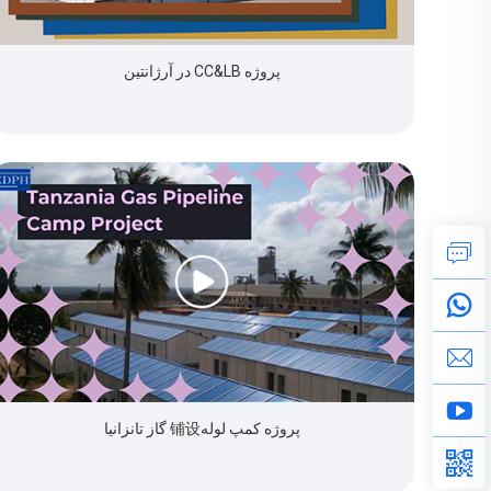
پروژه CC&LB در آرژانتین
پروژه کمپ لوله‌铺设 گاز تانزانیا