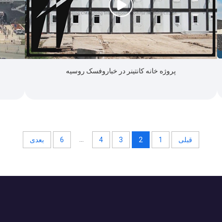
پروژه خانه کانتینر در خباروفسک روسیه
...
قبلی
1
2
3
4
6
بعدی