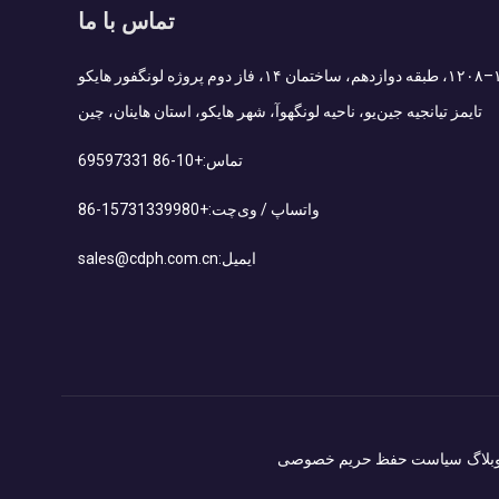
تماس با ما
Add : اتاق ۱۲۰۷–۱۲۰۸، طبقه دوازدهم، ساختمان ۱۴، فاز دوم پروژه لونگفور هایکو
تایمز تیانجیه جین‌یو، ناحیه لونگهوآ، شهر هایکو، استان هاینان، چین
تماس:
+86-10 69597331
واتساپ / وی‌چت:
+86-15731339980
ایمیل:
sales@cdph.com.cn
بلاگ
سیاست حفظ حریم خصوصی