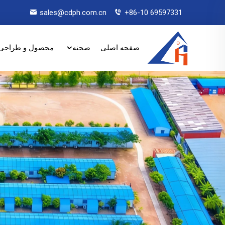
sales@cdph.com.cn
+86-10 69597331
صفحه اصلی
صحنه
محصول و طراحی