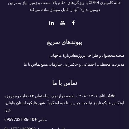
خانه کانتینری CDPH با ویژگی‌های ادغام بالا: سقف و زمین نیاز به تزئین
دومین ندارد؛ آنها را قابل مونتاژ ساده می‌کند
پیوندهای سریع
صحنه
محصول و طراحی
پروژه‌ها
دربارهٔ ما
جهانی
مدیریت محیطی، اجتماعی و حکمرانی سازمانی
منبع
تماس با ما
تماس با ما
Add : اتاق ۱۲۰۷–۱۲۰۸، طبقه دوازدهم، ساختمان ۱۴، فاز دوم پروژه
لونگفور هایکو تایمز تیانجیه جین‌یو، ناحیه لونگهوآ، شهر هایکو، استان هاینان،
چین
تماس:
+86-10 69597331