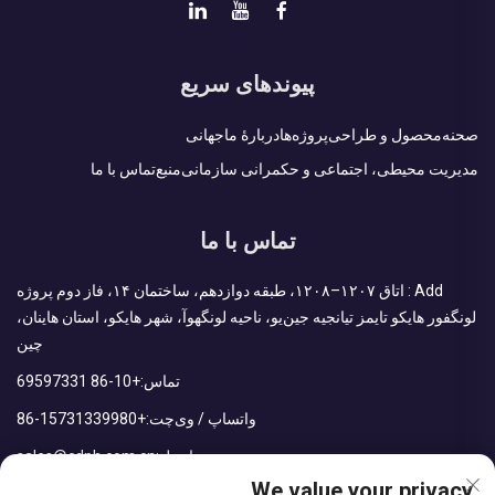
پیوندهای سریع
صحنه
محصول و طراحی
پروژه‌ها
دربارهٔ ما
جهانی
مدیریت محیطی، اجتماعی و حکمرانی سازمانی
منبع
تماس با ما
تماس با ما
Add : اتاق ۱۲۰۷–۱۲۰۸، طبقه دوازدهم، ساختمان ۱۴، فاز دوم پروژه
لونگفور هایکو تایمز تیانجیه جین‌یو، ناحیه لونگهوآ، شهر هایکو، استان هاینان،
چین
تماس:
+86-10 69597331
واتساپ / وی‌چت:
+86-15731339980
ایمیل:
sales@cdph.com.cn
We value your privacy