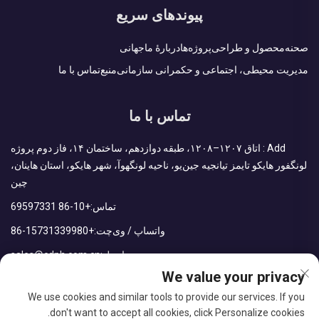
پیوندهای سریع
صحنه
محصول و طراحی
پروژه‌ها
دربارهٔ ما
جهانی
مدیریت محیطی، اجتماعی و حکمرانی سازمانی
منبع
تماس با ما
تماس با ما
Add : اتاق ۱۲۰۷–۱۲۰۸، طبقه دوازدهم، ساختمان ۱۴، فاز دوم پروژه
لونگفور هایکو تایمز تیانجیه جین‌یو، ناحیه لونگهوآ، شهر هایکو، استان هاینان،
چین
تماس:
+86-10 69597331
واتساپ / وی‌چت:
+86-15731339980
ایمیل:
sales@cdph.com.cn
We value your privacy
We use cookies and similar tools to provide our services. If you
don't want to accept all cookies, click Personalize cookies.