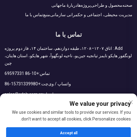
صحنه
محصول و طراحی
پروژه‌ها
دربارهٔ ما
جهانی
مدیریت محیطی، اجتماعی و حکمرانی سازمانی
منبع
تماس با ما
تماس با ما
Add : اتاق ۱۲۰۷–۱۲۰۸، طبقه دوازدهم، ساختمان ۱۴، فاز دوم پروژه
لونگفور هایکو تایمز تیانجیه جین‌یو، ناحیه لونگهوآ، شهر هایکو، استان هاینان،
چین
تماس:
+86-10 69597331
واتساپ / وی‌چت:
+86-15731339980
ایمیل:
sales@cdph.com.cn
We value your privacy
We use cookies and similar tools to provide our services. If you
don't want to accept all cookies, click Personalize cookies.
کلیه حقوق این محتوا متعلق به شرکت CDPH (هاینان) با مسئولیت محدود
است.
Accept all