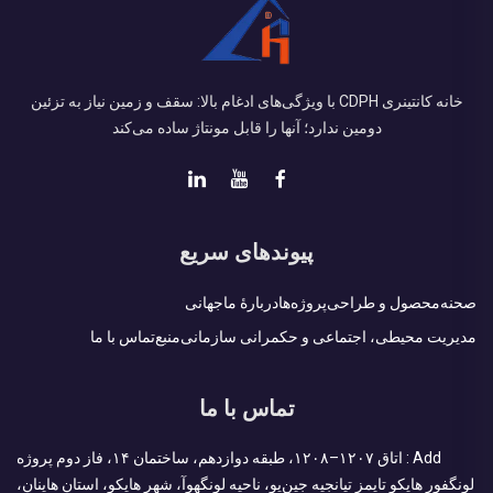
خانه کانتینری CDPH با ویژگی‌های ادغام بالا: سقف و زمین نیاز به تزئین
دومین ندارد؛ آنها را قابل مونتاژ ساده می‌کند
پیوندهای سریع
صحنه
محصول و طراحی
پروژه‌ها
دربارهٔ ما
جهانی
مدیریت محیطی، اجتماعی و حکمرانی سازمانی
منبع
تماس با ما
تماس با ما
Add : اتاق ۱۲۰۷–۱۲۰۸، طبقه دوازدهم، ساختمان ۱۴، فاز دوم پروژه
لونگفور هایکو تایمز تیانجیه جین‌یو، ناحیه لونگهوآ، شهر هایکو، استان هاینان،