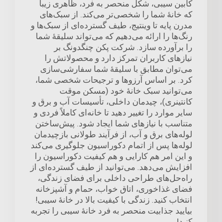
کابین سیبی، شکل منحصر به فرد، ظاهری زیبا
که خانهٔ شما را شخصی‌تر می‌کند. از سبک‌های
مدرن پایه تا وینتیج، طیف گسترده‌ای از سبک‌ها و
رنگ‌ها را ارائه می‌دهیم که می‌تواند سلیقهٔ شما
را برآورده سازد. شرکت پکن چنگدونگ بر
نیازهای کاربران تمرکز دارد و محصولاتش را
می‌توان مطابق با سلیقهٔ شما سفارشی‌سازی
کرد. بر اساس آرزوها و ترجیحات شخصی شما،
می‌توانید سبک خانهٔ خود (مسکن موقت
کانتینری)، چیدمان داخلی، تأسیسات آب و برق و
سایر موارد را تغییر دهید تا خانه‌ای کاملاً فردی و
متناسب با نیازهای شما ایجاد شود. پیش‌ساختن
لوله‌های برق و آب، از فرآیند طولانی بازچیدمان
لوله‌ها پس از اتمام دکوراسیون جلوگیری می‌کند
و این امر هم کارایی و هم کیفیت دکوراسیون را
افزایش می‌دهد. می‌توانید از طیف گسترده‌ای از
راه‌حل‌های طراحی داخلی برای فضای زندگی،
فضای غذاخوری، اتاق خواب، حمام و آشپزخانه
انتخاب کنید. زندگی با کیفیت بالا در خانهٔ سیبی!
بیایید جذابیت منحصر به فرد خانهٔ سیبی را تجربه
کنید!