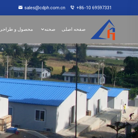
sales@cdph.com.cn
+86-10 69597331
صفحه اصلی
صحنه
محصول و طراحی