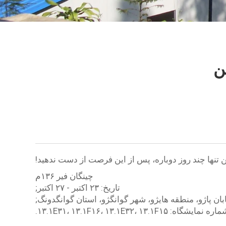
چینگان فیر ۱۳۶م
تاریخ: ۲۳ اکتبر - ۲۷ اکتبر;
ره نمایشگاه: ۱۳.۱E۳۱، ۱۳.۱F۱۶، ۱۳.۱E۳۲، ۱۳.۱F۱۵.