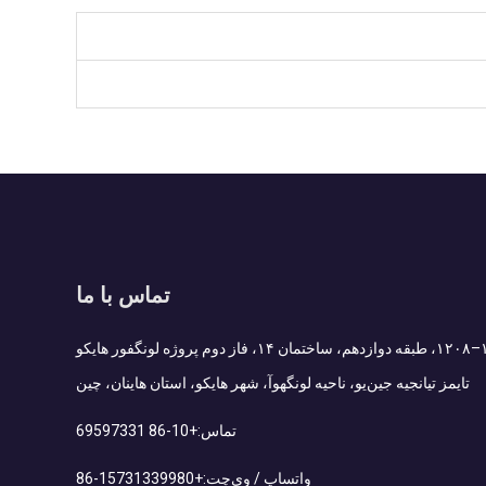
تماس با ما
Add : اتاق ۱۲۰۷–۱۲۰۸، طبقه دوازدهم، ساختمان ۱۴، فاز دوم پروژه لونگفور هایکو
تایمز تیانجیه جین‌یو، ناحیه لونگهوآ، شهر هایکو، استان هاینان، چین
تماس:
+86-10 69597331
واتساپ / وی‌چت:
+86-15731339980