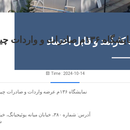
ه ۱۳۶م صادرات و واردات چین
ارآمد و قابل اعتماد
Time : 2024-10-14
نمایشگاه ۱۳۶م عرضه واردات و صادرات چین تنها چند روز دوباره، پس از این فرصت از دست ندهید!
آدرس: شماره ۳۸۰، خیابان میانه یوئیجیانگ، خیابان پاژو، منطقه هایژو، شهر گوانگژو، استان گوانگدونگ;
شما