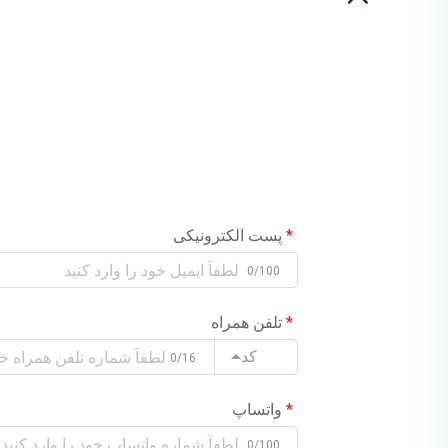
پست الکترونیکی
0/100
تلفن همراه
کد
0/16
واتساپ
0/100