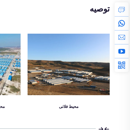
توصیه
محیط فلاتی
محی