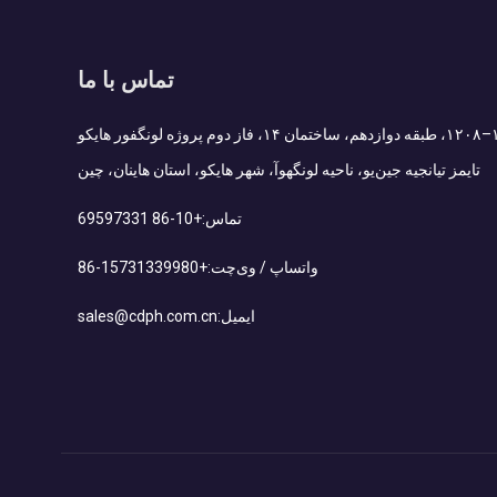
تماس با ما
Add : اتاق ۱۲۰۷–۱۲۰۸، طبقه دوازدهم، ساختمان ۱۴، فاز دوم پروژه لونگفور هایکو
تایمز تیانجیه جین‌یو، ناحیه لونگهوآ، شهر هایکو، استان هاینان، چین
تماس:
+86-10 69597331
واتساپ / وی‌چت:
+86-15731339980
ایمیل:
sales@cdph.com.cn