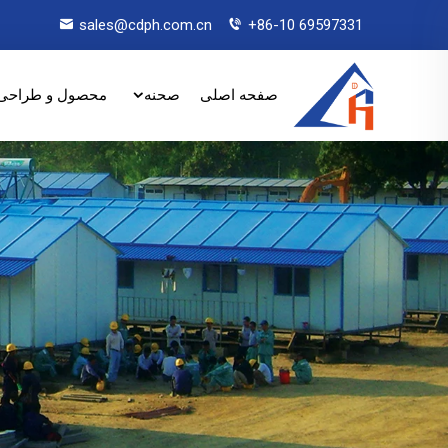
sales@cdph.com.cn
+86-10 69597331
صفحه اصلی
صحنه
محصول و طراحی