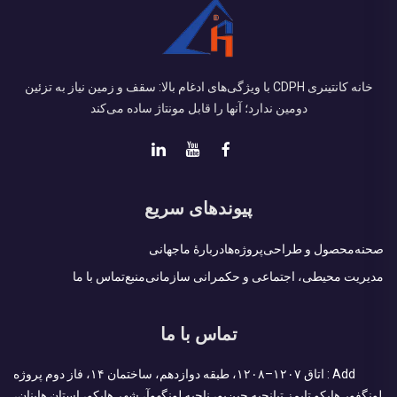
خانه کانتینری CDPH با ویژگی‌های ادغام بالا: سقف و زمین نیاز به تزئین
دومین ندارد؛ آنها را قابل مونتاژ ساده می‌کند
پیوندهای سریع
صحنه
محصول و طراحی
پروژه‌ها
دربارهٔ ما
جهانی
مدیریت محیطی، اجتماعی و حکمرانی سازمانی
منبع
تماس با ما
تماس با ما
Add : اتاق ۱۲۰۷–۱۲۰۸، طبقه دوازدهم، ساختمان ۱۴، فاز دوم پروژه
لونگفور هایکو تایمز تیانجیه جین‌یو، ناحیه لونگهوآ، شهر هایکو، استان هاینان،